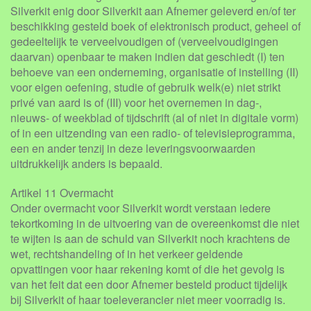
Silverkit enig door Silverkit aan Afnemer geleverd en/of ter
beschikking gesteld boek of elektronisch product, geheel of
gedeeltelijk te verveelvoudigen of (verveelvoudigingen
daarvan) openbaar te maken indien dat geschiedt (I) ten
behoeve van een onderneming, organisatie of instelling (II)
voor eigen oefening, studie of gebruik welk(e) niet strikt
privé van aard is of (III) voor het overnemen in dag-,
nieuws- of weekblad of tijdschrift (al of niet in digitale vorm)
of in een uitzending van een radio- of televisieprogramma,
een en ander tenzij in deze leveringsvoorwaarden
uitdrukkelijk anders is bepaald.
Artikel 11 Overmacht
Onder overmacht voor Silverkit wordt verstaan iedere
tekortkoming in de uitvoering van de overeenkomst die niet
te wijten is aan de schuld van Silverkit noch krachtens de
wet, rechtshandeling of in het verkeer geldende
opvattingen voor haar rekening komt of die het gevolg is
van het feit dat een door Afnemer besteld product tijdelijk
bij Silverkit of haar toeleverancier niet meer voorradig is.